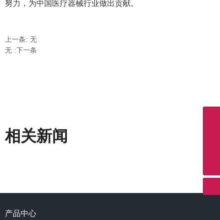
努力，为中国医疗器械行业做出贡献。
上一条:
无
无
:下一条
相关新闻
联系电话
微信二维码
4000097972
联系邮箱
扫一扫微信二维码
info@northernmeditec.com
关注我们动态
产品中心